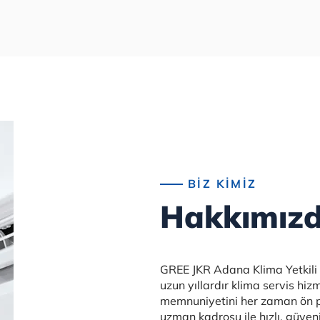
20+
BİZ KİMİZ
Yıllık
Hakkımız
Tecrübe
GREE JKR Adana Klima Yetkili
uzun yıllardır klima servis hi
memnuniyetini her zaman ön p
uzman kadrosu ile hızlı, güvenil