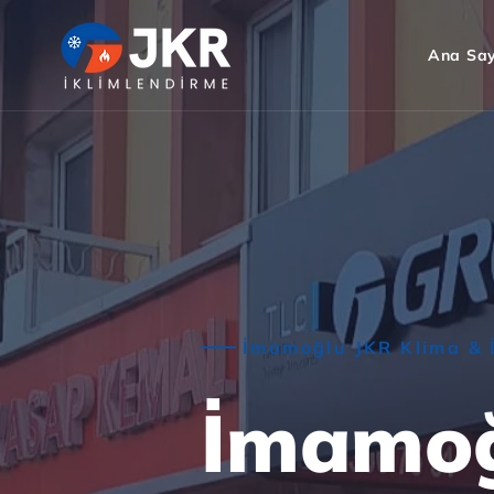
Ana Sa
İmamoğlu JKR Klima & 
İmamoğ