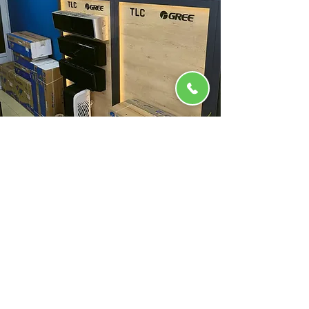
İLETİŞİM
info@greeyetkilibayi.com
YARDIM MERKEZİ
+90 536 642 76 06
ADRES
Yamaçlı Mah. Süleyman Vahit Cad. No: