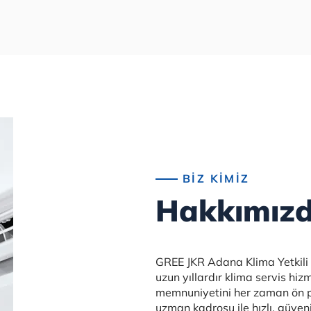
20+
BİZ KİMİZ
Yıllık
Hakkımız
Tecrübe
GREE JKR Adana Klima Yetkili
uzun yıllardır klima servis hi
memnuniyetini her zaman ön p
uzman kadrosu ile hızlı, güvenil