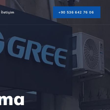
İletişim
+90 536 642 76 06
ima